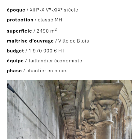
e
e
e
époque
/ XIII
-XIV
-XIX
siècle
protection
/ classé MH
2
superficie
/ 2490 m
maitrise d’ouvrage
/ Ville de Blois
budget
/ 1 970 000 € HT
équipe
/ Taillandier économiste
phase
/ chantier en cours