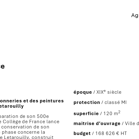
Ag
ce
e
époque
/ XIX
siècle
onneries et des peintures
protection
/ classé MI
etarouilly
2
superficie
/ 120 m
́paration de son 500e
e Collège de France lance
maitrise d’ouvrage
/ Ville 
 conservation de son
e phase concerne la
budget
/
168 626
€ HT
e Letarouilly, construit