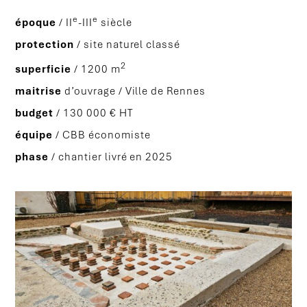
e
e
époque
/ II
-III
siècle
protection
/ site naturel classé
2
superficie
/ 1200 m
maitrise
d’ouvrage / Ville de Rennes
budget
/ 130 000 € HT
équipe
/ CBB économiste
phase
/ chantier livré en 2025